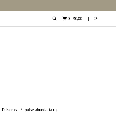
0
-
$0,00
Pulseras
pulse abundacia roja