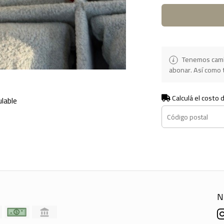
Tenemos camb
abonar. Así como t
Calculá el costo 
ulable
N