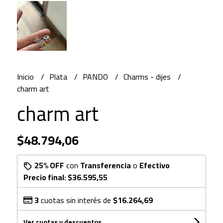
Inicio
Plata
PANDO
Charms - dijes
charm art
charm art
$48.794,06
25% OFF
con
Transferencia
o
Efectivo
Precio final:
$36.595,55
3
cuotas sin interés de
$16.264,69
Ver cuotas y descuentos