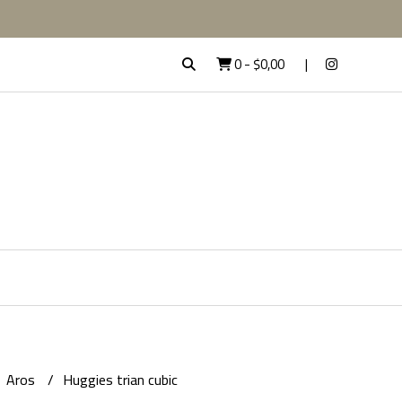
0
-
$0,00
Aros
Huggies trian cubic