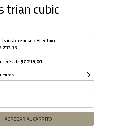
 trian cubic
n
Transferencia
o
Efectivo
6.233,75
interés de
$7.215,00
cuentos
AGREGAR AL CARRITO