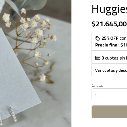
Huggies
$21.645,00
25% OFF
co
Precio final:
$1
3
cuotas sin 
Ver cuotas y des
Cantidad