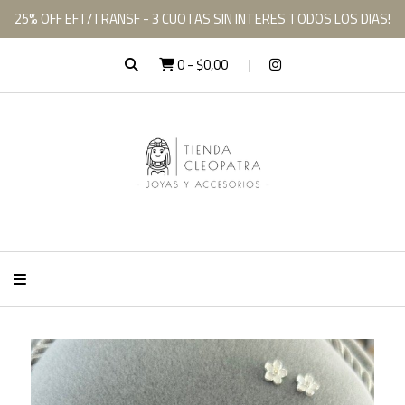
25% OFF EFT/TRANSF - 3 CUOTAS SIN INTERES TODOS LOS DIAS!
0
-
$0,00