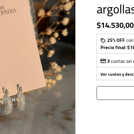
argolla
$14.530,00
25% OFF
co
Precio final:
$1
3
cuotas sin 
Ver cuotas y des