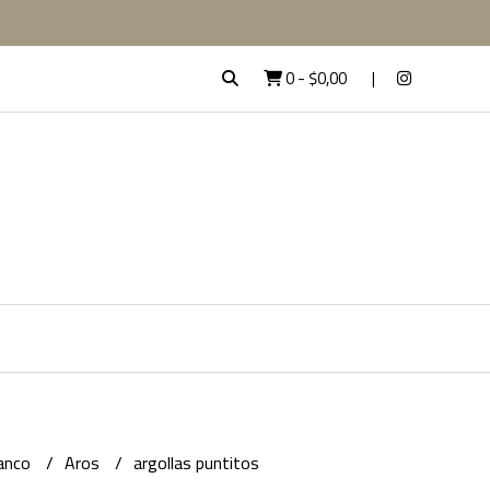
0
-
$0,00
lanco
Aros
argollas puntitos